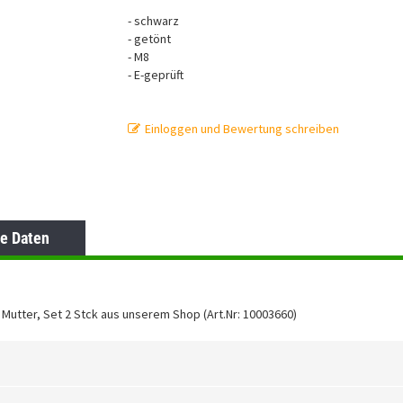
- schwarz
- getönt
- M8
- E-geprüft
Einloggen und Bewertung schreiben
e Daten
utter, Set 2 Stck aus unserem Shop (Art.Nr: 10003660)