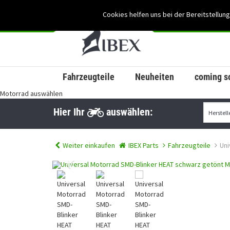
Cookies helfen uns bei der Bereitstellung
Fahrzeugteile
Neuheiten
coming s
Motorrad auswählen
Hier Ihr
auswählen:
Weiter einkaufen
IBEX Parts
Fahrzeugteile
Uni