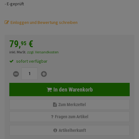
- E-geprüft
Fahrwerk
Sturzbügel und Tasche
Rucksäcke
Zubehör
Gepäck Zubehör
Einloggen und Bewertung schreiben
Merchandise
79,
€
95
inkl. MwSt.
zzgl. Versandkosten
Anmelden
|
Registrieren
Merkzettel
sofort verfügbar
In den Warenkorb
Zum Merkzettel
Fragen zum Artikel
Artikelherkunft