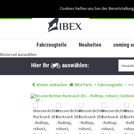
Cookies helfen uns bei der Bereitstellung
Fahrzeugteile
Neuheiten
coming s
Motorrad auswählen
Hier Ihr
auswählen:
Weiter einkaufen
IBEX Parts
Fahrzeugteile
Was