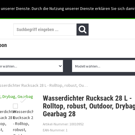
Support: 03501-57197
 unserer Dienste. Durch die Nutzung unserer Dienste erklären Sie sich dami
Mein Konto
Mo. -Fr. 07:30 - 15:30
oon
serdichter Rucksack 28 L - Rolltop, robust, Ou…
Wasserdichter Rucksack 28 L -
Rolltop, robust, Outdoor, Drybag
Gearbag 28
Artikel-Nummer: 10010952
EAN-Nummer: 1