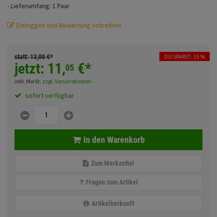
- Lieferumfang: 1 Paar
Fahrwerk
Sturzbügel und Tasche
Rucksäcke
Einloggen und Bewertung schreiben
Zubehör
Gepäck Zubehör
Merchandise
statt:
13,
00
€
*
DU SPARST: 15 %
jetzt:
11,
€
*
05
inkl. MwSt.
zzgl. Versandkosten
Anmelden
|
Registrieren
Merkzettel
sofort verfügbar
In den Warenkorb
Zum Merkzettel
Fragen zum Artikel
Artikelherkunft