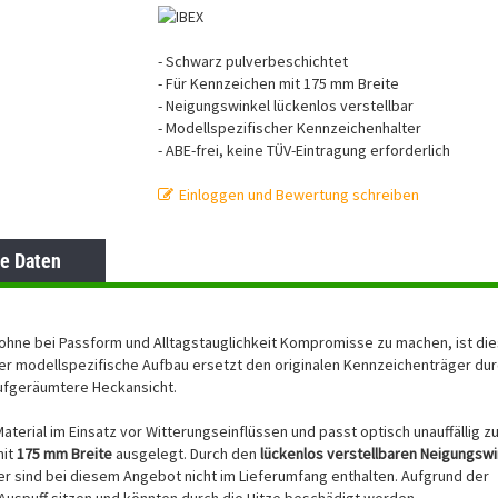
- Schwarz pulverbeschichtet
- Für Kennzeichen mit 175 mm Breite
- Neigungswinkel lückenlos verstellbar
-
Modellspezifischer Kennzeichenhalter
- ABE-frei, keine TÜV-Eintragung erforderlich
Einloggen und Bewertung schreiben
e Daten
ohne bei Passform und Alltagstauglichkeit Kompromisse zu machen, ist di
er modellspezifische Aufbau ersetzt den originalen Kennzeichenträger dur
 aufgeräumtere Heckansicht.
aterial im Einsatz vor Witterungseinflüssen und passt optisch unauffällig z
mit
175 mm Breite
ausgelegt. Durch den
lückenlos verstellbaren Neigungswi
er sind bei diesem Angebot nicht im Lieferumfang enthalten. Aufgrund der
Auspuff sitzen und könnten durch die Hitze beschädigt werden..