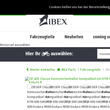
Cookies helfen uns bei der Bereitstellung
Fahrzeugteile
Neuheiten
coming s
Motorrad auswählen
Hier Ihr
auswählen:
Weiter einkaufen
IBEX Parts
Fahrzeugteile
ZIE