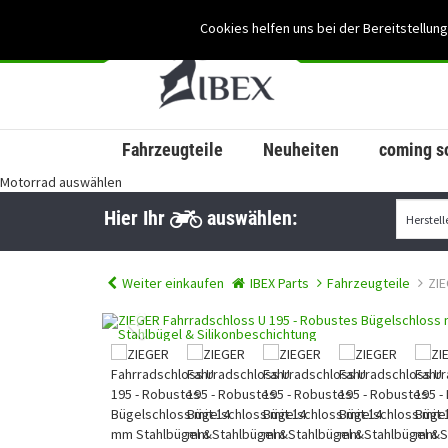
Cookies helfen uns bei der Bereitstellung
Fahrzeugteile
Neuheiten
coming s
Motorrad auswählen
Hier Ihr
auswählen:
Weiter einkaufen
IBEX Parts
Fahrzeugteile
ZIE