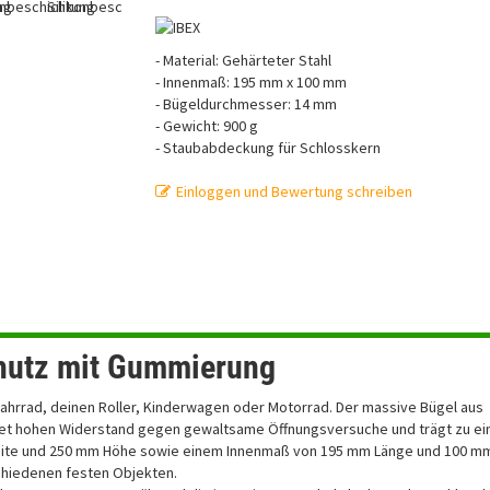
- Material: Gehärteter Stahl
- Innenmaß: 195 mm x 100 mm
- Bügeldurchmesser: 14 mm
- Gewicht: 900 g
- Staubabdeckung für Schlosskern
Einloggen und Bewertung schreiben
hutz mit Gummierung
Fahrrad, deinen Roller, Kinderwagen oder Motorrad. Der massive Bügel aus
et hohen Widerstand gegen gewaltsame Öffnungsversuche und trägt zu e
eite und 250 mm Höhe sowie einem Innenmaß von 195 mm Länge und 100 mm
schiedenen festen Objekten.