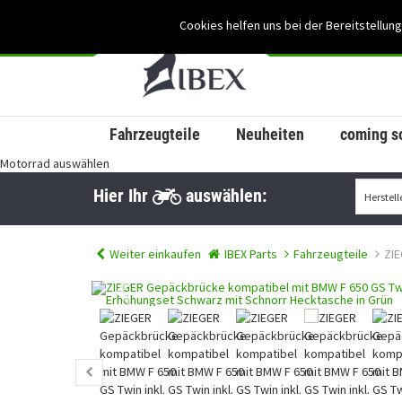
Cookies helfen uns bei der Bereitstellung
Fahrzeugteile
Neuheiten
coming s
Motorrad auswählen
Hier Ihr
auswählen:
Weiter einkaufen
IBEX Parts
Fahrzeugteile
ZI