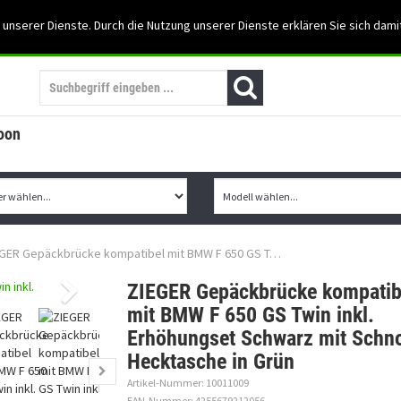
Support: 03501-57197
 unserer Dienste. Durch die Nutzung unserer Dienste erklären Sie sich dami
Mein Konto
Mo. -Fr. 07:30 - 15:30
oon
EGER Gepäckbrücke kompatibel mit BMW F 650 GS T…
ZIEGER Gepäckbrücke kompatib
mit BMW F 650 GS Twin inkl.
Erhöhungset Schwarz mit Schno
Hecktasche in Grün
Artikel-Nummer: 10011009
EAN-Nummer: 4255679212056