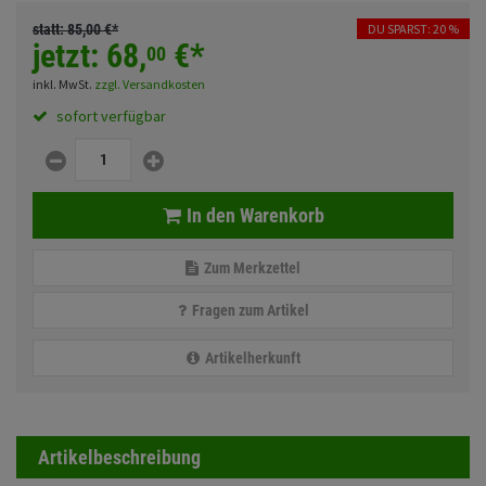
Fahrwerk
Sturzbügel und Tasche
Rucksäcke
statt:
85,
00
€
*
DU SPARST: 20 %
jetzt:
68,
€
*
00
Zubehör
Gepäck Zubehör
inkl. MwSt.
zzgl. Versandkosten
Merchandise
sofort verfügbar
Anmelden
|
Registrieren
Merkzettel
In den Warenkorb
Zum Merkzettel
Fragen zum Artikel
Artikelherkunft
Artikelbeschreibung