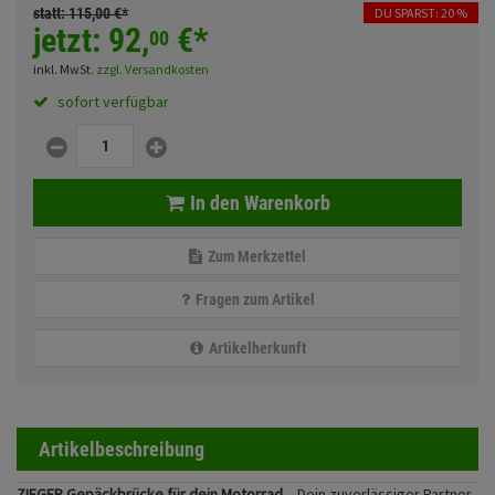
Fahrwerk
Sturzbügel und Tasche
statt:
115,
00
€
*
DU SPARST: 20 %
Rucksäcke
jetzt:
92,
€
*
00
Zubehör
inkl. MwSt.
zzgl. Versandkosten
Gepäck Zubehör
sofort verfügbar
Merchandise
Anmelden
|
Registrieren
Merkzettel
In den Warenkorb
Zum Merkzettel
Fragen zum Artikel
Artikelherkunft
Artikelbeschreibung
ZIEGER Gepäckbrücke für dein Motorrad
– Dein zuverlässiger Partner