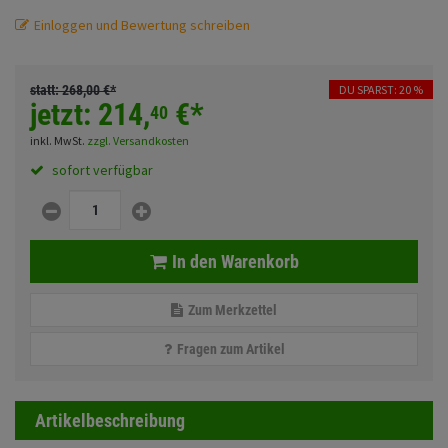
Fahrwerk
Sturzbügel und Tasche
Rucksäcke
Einloggen und Bewertung schreiben
Zubehör
Gepäck Zubehör
statt:
268,
00
€
*
DU SPARST: 20 %
Merchandise
jetzt:
214,
€
*
40
inkl. MwSt.
zzgl. Versandkosten
sofort verfügbar
Anmelden
|
Registrieren
Merkzettel
In den Warenkorb
Zum Merkzettel
Fragen zum Artikel
Artikelbeschreibung