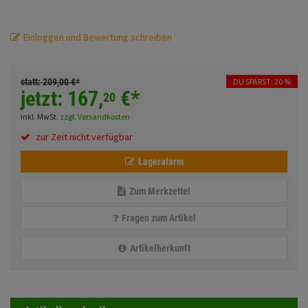
Fahrwerk
Sturzbügel und Tasche
Rucksäcke
Einloggen und Bewertung schreiben
Zubehör
Gepäck Zubehör
Merchandise
statt:
209,
00
€
*
DU SPARST: 20 %
jetzt:
167,
€
*
20
inkl. MwSt.
zzgl. Versandkosten
Anmelden
|
Registrieren
Merkzettel
zur Zeit nicht verfügbar
Lageralarm
Zum Merkzettel
Fragen zum Artikel
Artikelherkunft