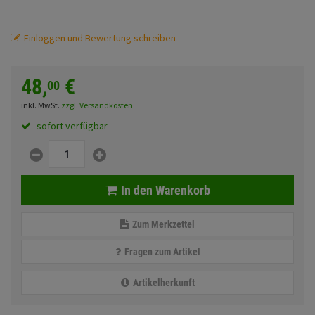
Fahrwerk
Sturzbügel und Tasche
Rucksäcke
Einloggen und Bewertung schreiben
Zubehör
Gepäck Zubehör
Merchandise
48,
€
00
inkl. MwSt.
zzgl. Versandkosten
Anmelden
|
Registrieren
Merkzettel
sofort verfügbar
In den Warenkorb
Zum Merkzettel
Fragen zum Artikel
Artikelherkunft