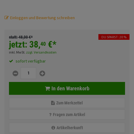
Fahrwerk
Sturzbügel und Tasche
Rucksäcke
Zubehör
Einloggen und Bewertung schreiben
Gepäck Zubehör
Merchandise
statt:
48,
00
€
*
DU SPARST: 20 %
jetzt:
38,
€
*
40
Anmelden
|
Registrieren
Merkzettel
inkl. MwSt.
zzgl. Versandkosten
sofort verfügbar
In den Warenkorb
Zum Merkzettel
Fragen zum Artikel
Artikelherkunft