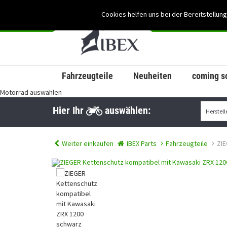
Cookies helfen uns bei der Bereitstellung
Fahrzeugteile
Neuheiten
coming s
Motorrad auswählen
Hier Ihr
auswählen:
Weiter einkaufen
IBEX Parts
Fahrzeugteile
ZIE