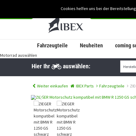
Cookies helfen uns bei der Bereitstellung
Fahrzeugteile
Neuheiten
coming s
Motorrad auswählen
Hier Ihr
auswählen:
Weiter einkaufen
IBEX Parts
Fahrzeugteile
ZIE