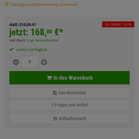
Fahrwerk
Sturzbügel und Tasche
Einloggen und Bewertung schreiben
Rucksäcke
Zubehör
Gepäck Zubehör
statt:
210,
00
€
*
DU SPARST: 20 %
jetzt:
168,
€
*
00
Merchandise
inkl. MwSt.
zzgl. Versandkosten
sofort verfügbar
Anmelden
|
Registrieren
Merkzettel
In den Warenkorb
Zum Merkzettel
Fragen zum Artikel
Artikelherkunft