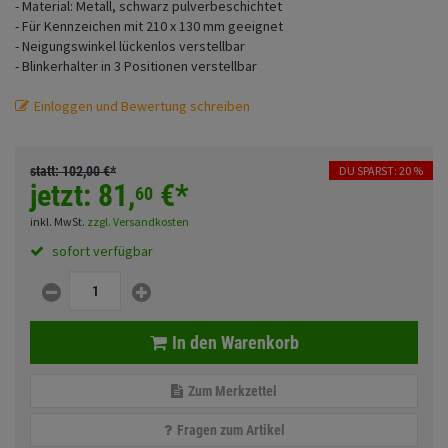
- Material: Metall, schwarz pulverbeschichtet
Fahrwerk
Sturzbügel und Tasche
Rucksäcke
- Für Kennzeichen mit 210 x 130 mm geeignet
- Neigungswinkel lückenlos verstellbar
Zubehör
- Blinkerhalter in 3 Positionen verstellbar
Gepäck Zubehör
Merchandise
Einloggen und Bewertung schreiben
statt:
102,
00
€
*
DU SPARST: 20 %
Anmelden
|
Registrieren
Merkzettel
jetzt:
81,
€
*
60
inkl. MwSt.
zzgl. Versandkosten
sofort verfügbar
In den Warenkorb
Zum Merkzettel
Fragen zum Artikel