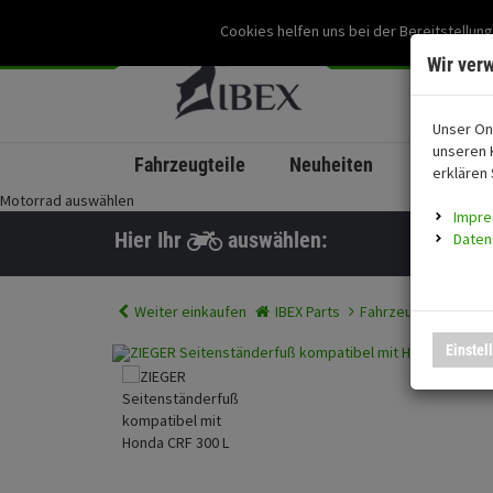
Cookies helfen uns bei der Bereitstellung
Wir ver
Unser On
unseren 
Fahrzeugteile
Neuheiten
coming s
erklären 
Motorrad auswählen
Impr
Hier Ihr
auswählen:
Daten
Weiter einkaufen
IBEX Parts
Fahrzeugteile
ZIE
Einstel