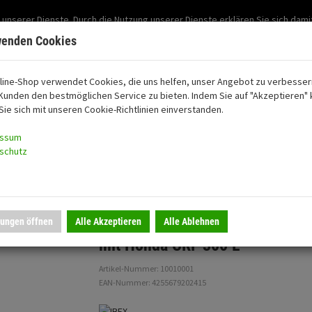
Support: 03501-57197
 unserer Dienste. Durch die Nutzung unserer Dienste erklären Sie sich dami
Mein Konto
Mo. -Fr. 07:30 - 15:30
wenden Cookies
line-Shop verwendet Cookies, die uns helfen, unser Angebot zu verbesser
Kunden den bestmöglichen Service zu bieten. Indem Sie auf "Akzeptieren" k
oon
Sie sich mit unseren Cookie-Richtlinien einverstanden.
essum
schutz
GER Seitenständerfuß kompatibel mit Honda CRF …
lungen öffnen
Alle Akzeptieren
Alle Ablehnen
ZIEGER Seitenständerfuß kompa
mit Honda CRF 300 L
Artikel-Nummer: 10010001
EAN-Nummer: 4255679202415