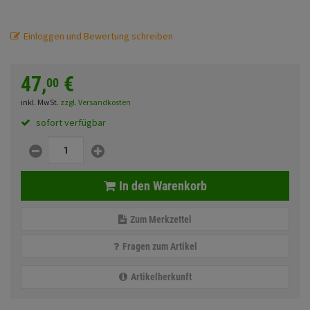
Fahrwerk
Sturzbügel und Tasche
Rucksäcke
Einloggen und Bewertung schreiben
Zubehör
Gepäck Zubehör
Merchandise
47,
€
00
inkl. MwSt.
zzgl. Versandkosten
Anmelden
|
Registrieren
Merkzettel
sofort verfügbar
In den Warenkorb
Zum Merkzettel
Fragen zum Artikel
Artikelherkunft