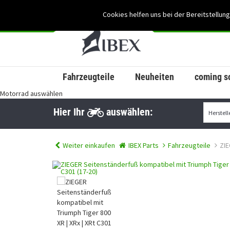
Cookies helfen uns bei der Bereitstellung
Fahrzeugteile
Neuheiten
coming s
Motorrad auswählen
Hier Ihr
auswählen:
Weiter einkaufen
IBEX Parts
Fahrzeugteile
ZIE