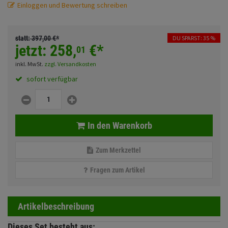
Einloggen und Bewertung schreiben
Fahrwerk
Sturzbügel und Tasche
Rucksäcke
Zubehör
Gepäck Zubehör
statt:
397,
00
€
*
DU SPARST: 35 %
jetzt:
258,
€
*
01
Merchandise
inkl. MwSt.
zzgl. Versandkosten
sofort verfügbar
Anmelden
|
Registrieren
Merkzettel
In den Warenkorb
Zum Merkzettel
Fragen zum Artikel
Artikelbeschreibung
Dieses Set besteht aus: