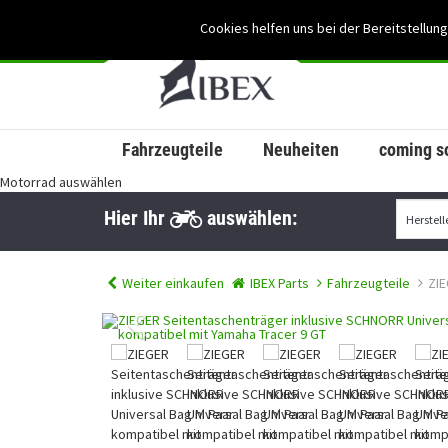
Cookies helfen uns bei der Bereitstellung
Fahrzeugteile
Neuheiten
coming s
Motorrad auswählen
Hier Ihr
auswählen:
Weiter einkaufen
IBEX Parts
Fahrzeugteile
ZIE