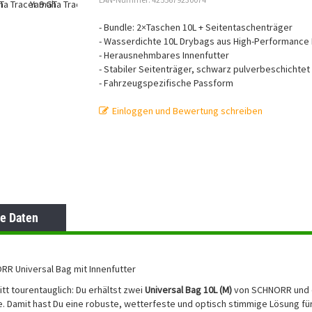
- Bundle: 2×Taschen 10L + Seitentaschenträger
- Wasserdichte 10L Drybags aus High-Performance 
- Herausnehmbares Innenfutter
- Stabiler Seitenträger, schwarz pulverbeschichtet
- Fahrzeugspezifische Passform
Einloggen und Bewertung schreiben
e Daten
R Universal Bag mit Innenfutter
tt tourentauglich: Du erhältst zwei
Universal Bag 10L (M)
von SCHNORR und
e. Damit hast Du eine robuste, wetterfeste und optisch stimmige Lösung f