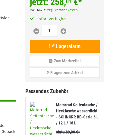
jetzt:
258,
€
*
01
inkl. MwSt.
zzgl. Versandkosten
Nylon
sofort verfügbar
Lageralarm
Zum Merkzettel
Fragen zum Artikel
Passendes Zubehör
Motorrad Seitentasche /
Hecktasche wasserdicht
- SCHNORR BB-Serie 6 L
/ 12 L / 18 L
 den
ür Gepäck
statt:
89,
00
€
*