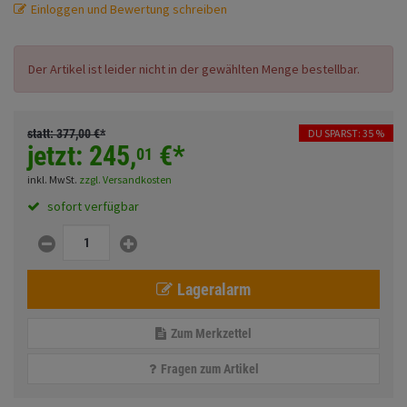
Einloggen und Bewertung schreiben
Fahrwerk
Sturzbügel und Tasche
Rucksäcke
Zubehör
Gepäck Zubehör
Der Artikel ist leider nicht in der gewählten Menge bestellbar.
Merchandise
statt:
377,
00
€
*
DU SPARST: 35 %
jetzt:
245,
€
*
01
Anmelden
|
Registrieren
Merkzettel
inkl. MwSt.
zzgl. Versandkosten
sofort verfügbar
Lageralarm
Zum Merkzettel
Fragen zum Artikel