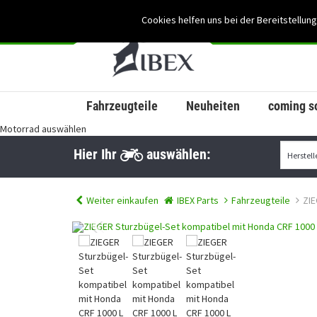
Cookies helfen uns bei der Bereitstellung
Fahrzeugteile
Neuheiten
coming s
Motorrad auswählen
Hier Ihr
auswählen:
Weiter einkaufen
IBEX Parts
Fahrzeugteile
ZIE