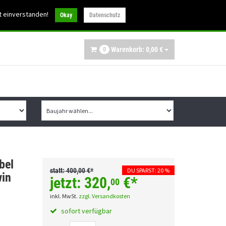
30
t einverstanden!
info@ibex-parts.de
Okay
Datenschutz
Warenkorb:
0,
00
€
0
bel
statt:
400,
00
€
*
DU SPARST: 20 %
win
jetzt:
320,
€
*
00
inkl. MwSt.
zzgl. Versandkosten
sofort verfügbar