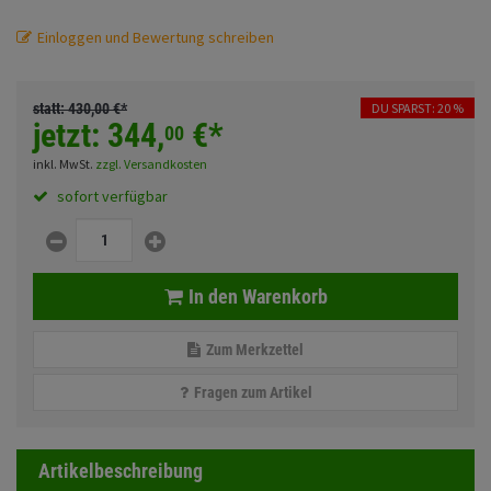
Fahrwerk
Sturzbügel und Tasche
Rucksäcke
Einloggen und Bewertung schreiben
Zubehör
Gepäck Zubehör
statt:
430,
00
€
*
DU SPARST: 20 %
Merchandise
jetzt:
344,
€
*
00
inkl. MwSt.
zzgl. Versandkosten
Anmelden
|
Registrieren
Merkzettel
sofort verfügbar
In den Warenkorb
Zum Merkzettel
Fragen zum Artikel
Artikelbeschreibung