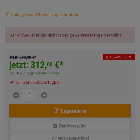
Fahrwerk
Sturzbügel und Tasche
Rucksäcke
Einloggen und Bewertung schreiben
Zubehör
Gepäck Zubehör
Merchandise
Der Artikel ist leider nicht in der gewählten Menge bestellbar.
Anmelden
|
Registrieren
Merkzettel
statt:
390,
00
€
*
DU SPARST: 20 %
jetzt:
312,
€
*
00
inkl. MwSt.
zzgl. Versandkosten
zur Zeit nicht verfügbar
Lageralarm
Zum Merkzettel
Fragen zum Artikel