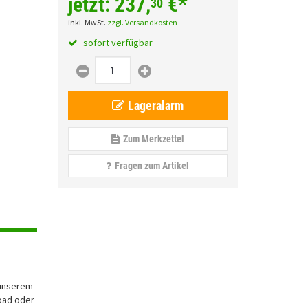
jetzt:
237,
€
*
30
inkl. MwSt.
zzgl. Versandkosten
sofort verfügbar
Lageralarm
Zum Merkzettel
Fragen zum Artikel
 unserem
road oder