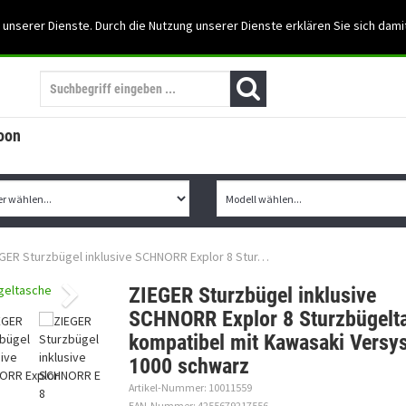
Support: 03501-57197
 unserer Dienste. Durch die Nutzung unserer Dienste erklären Sie sich dami
Mein Konto
Mo. -Fr. 07:30 - 15:30
oon
GER Sturzbügel inklusive SCHNORR Explor 8 Stur…
ZIEGER Sturzbügel inklusive
SCHNORR Explor 8 Sturzbügelt
kompatibel mit Kawasaki Versy
1000 schwarz
Artikel-Nummer: 10011559
EAN-Nummer: 4255679217556