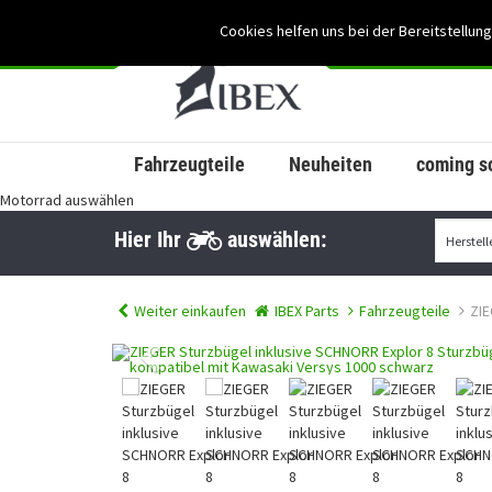
Cookies helfen uns bei der Bereitstellung
Fahrzeugteile
Neuheiten
coming s
Motorrad auswählen
Hier Ihr
auswählen:
Weiter einkaufen
IBEX Parts
Fahrzeugteile
ZIE