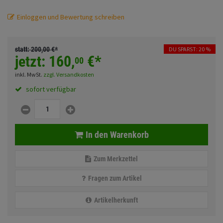
Fahrwerk
Sturzbügel und Tasche
Rucksäcke
Einloggen und Bewertung schreiben
Zubehör
Gepäck Zubehör
statt:
200,
00
€
*
DU SPARST: 20 %
Merchandise
jetzt:
160,
€
*
00
inkl. MwSt.
zzgl. Versandkosten
Anmelden
|
Registrieren
Merkzettel
sofort verfügbar
In den Warenkorb
Zum Merkzettel
Fragen zum Artikel
Artikelherkunft