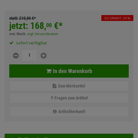
Fahrwerk
Sturzbügel und Tasche
Rucksäcke
Zubehör
statt:
210,
00
€
*
DU SPARST: 20 %
Gepäck Zubehör
jetzt:
168,
€
*
00
Merchandise
inkl. MwSt.
zzgl. Versandkosten
sofort verfügbar
Anmelden
|
Registrieren
Merkzettel
In den Warenkorb
Zum Merkzettel
Fragen zum Artikel
Artikelherkunft