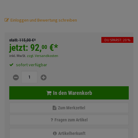
Fahrwerk
Sturzbügel und Tasche
Rucksäcke
Zubehör
Einloggen und Bewertung schreiben
Gepäck Zubehör
Merchandise
statt:
115,
00
€
*
DU SPARST: 20 %
jetzt:
92,
€
*
00
Anmelden
|
Registrieren
Merkzettel
inkl. MwSt.
zzgl. Versandkosten
sofort verfügbar
In den Warenkorb
Zum Merkzettel
Fragen zum Artikel
Artikelherkunft