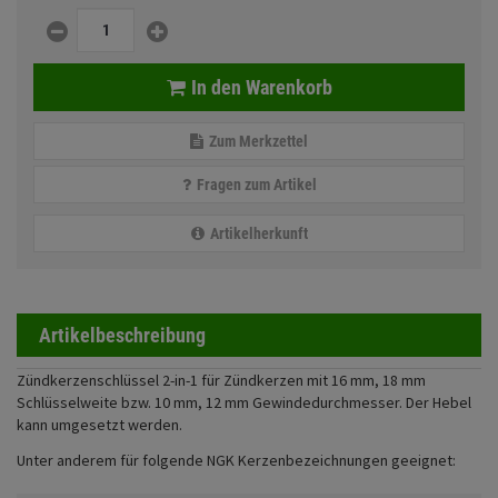
Fahrwerk
Sturzbügel und Tasche
Rucksäcke
Zubehör
Gepäck Zubehör
In den Warenkorb
Merchandise
Zum Merkzettel
Fragen zum Artikel
Anmelden
|
Registrieren
Merkzettel
Artikelherkunft
Artikelbeschreibung
Zündkerzenschlüssel 2-in-1 für Zündkerzen mit 16 mm, 18 mm
Schlüsselweite bzw. 10 mm, 12 mm Gewindedurchmesser. Der Hebel
kann umgesetzt werden.
Unter anderem für folgende NGK Kerzenbezeichnungen geeignet: