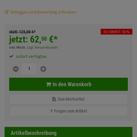
Fahrwerk
Einloggen und Bewertung schreiben
Zubehör
Merchandise
statt:
125,
00
€
*
DU SPARST: 50 %
jetzt:
62,
€
*
50
inkl. MwSt.
zzgl. Versandkosten
sofort verfügbar
In den Warenkorb
Zum Merkzettel
Fragen zum Artikel
Artikelbeschreibung