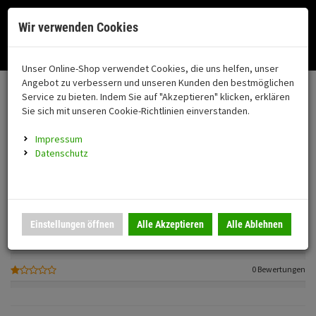
Menü
Search
Waren
Menü schließen
Warenkorb schließen
Cookies helfen uns bei der Bereitstellung unserer Dienste. Durch die
Wir verwenden Cookies
Nutzung unserer Dienste erklären Sie sich damit einverstanden!
Alle Kategorien
Motorrad auswählen
Okay
Datenschutz
Zur Startseite
0 ARTIKEL IM WARENKORB
Unser Online-Shop verwendet Cookies, die uns helfen, unser
Kundenbewertungen
FAHRZEUGTEILE
Ihr Warenkorb ist momentan leer.
(76
Angebot zu verbessern und unseren Kunden den bestmöglichen
Fahrzeugteile
0
Ergebnisse (
)
Service zu bieten. Indem Sie auf "Akzeptieren" klicken, erklären
Fertig
Sie sich mit unseren Cookie-Richtlinien einverstanden.
Einloggen und Bewertung schreiben
Neuheiten
Schutz/Sicherheit
Impressum
coming soon
Datenschutz
0 Bewertungen
Verkleidung
0 Bewertungen
Montageständer
Anmelden
|
Registrieren
Merkzettel
0 Bewertungen
Einstellungen öffnen
Alle Akzeptieren
Alle Ablehnen
Beleuchtung
0 Bewertungen
Gepäck
0 Bewertungen
Auspuff