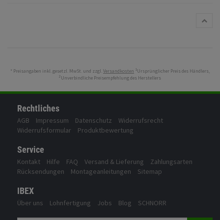
Fahrwerk
Zubehör
Merchandise
1
* Preisangaben inkl. gesetzl. MwSt. und zzgl.
Versandkosten
Ursprünglicher Preis des Händlers,
2
Unverbindliche Preisempfehlung des Herstellers
Rechtliches
AGB
Impressum
Datenschutz
Widerrufsrecht
Widerrufsformular
Produktbewertung
Service
Kontakt
Hilfe
FAQ
Versand & Lieferung
Zahlungsarten
Rücksendungen
Montageanleitungen
Sitemap
IBEX
Über uns
Lohnfertigung
Jobs
Blog
SCHNORR