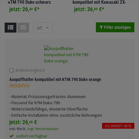
KTM 790 Duke schwarz
kompatibel mit Kawasaki ZX-
Fahrwerk
Sturzbügel und Tasche
Rucksäcke
4RR schwarz
jetzt:
26,
€
*
jetzt:
36,
€
*
40
80
Zubehör
Gepäck Zubehör
Filter anzeigen
Merchandise
Artikelvergleich
Auspuffhalter kompatibel mit KTM 790 Duke orange
- Material: Präzisionsgefrästes Aluminium
- Passend für KTM Duke 790
- Widerstandsfähige, eloxierte Oberfläche
- Einfache Installation ohne zusätzliche Bohrungen
jetzt:
26,
€
40
DU SPARST: 40 %
inkl. MwSt.
zzgl. Versandkosten
sofort verfügbar