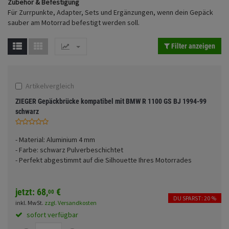
Zubehör & Befestigung
Fahrwerk
Sturzbügel und Tasche
Rucksäcke
Für Zurrpunkte, Adapter, Sets und Ergänzungen, wenn dein Gepäck
Motive
sauber am Motorrad befestigt werden soll.
Zubehör
Gepäck Zubehör
Filter anzeigen
Merchandise
Anmelden
|
Registrieren
Merkzettel
Artikelvergleich
ZIEGER Gepäckbrücke kompatibel mit BMW R 1100 GS BJ 1994-99
schwarz
- Material: Aluminium 4 mm
- Farbe: schwarz Pulverbeschichtet
- Perfekt abgestimmt auf die Silhouette Ihres Motorrades
jetzt:
68,
€
00
DU SPARST: 20 %
inkl. MwSt.
zzgl. Versandkosten
sofort verfügbar