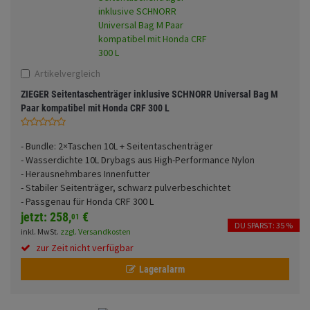
Fahrwerk
Sturzbügel und Tasche
Rucksäcke
Zubehör
Gepäck Zubehör
Merchandise
Artikelvergleich
ZIEGER Seitentaschenträger inklusive SCHNORR Universal Bag M
Paar kompatibel mit Honda CRF 300 L
- Bundle: 2×Taschen 10L + Seitentaschenträger
- Wasserdichte 10L Drybags aus High-Performance Nylon
- Herausnehmbares Innenfutter
- Stabiler Seitenträger, schwarz pulverbeschichtet
- Passgenau für Honda
CRF 300 L
jetzt:
258,
€
01
DU SPARST: 35 %
inkl. MwSt.
zzgl. Versandkosten
zur Zeit nicht verfügbar
Lageralarm