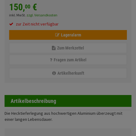
Fahrwerk
Sturzbügel und Tasche
150,
€
00
Rucksäcke
inkl. MwSt.
zzgl. Versandkosten
Zubehör
Gepäck Zubehör
zur Zeit nicht verfügbar
Merchandise
Lageralarm
Zum Merkzettel
Anmelden
|
Registrieren
Merkzettel
Fragen zum Artikel
Artikelherkunft
Artikelbeschreibung
Die Hecktieferlegung aus hochwertigen Aluminium überzeugt mit
einer langen Lebensdauer.