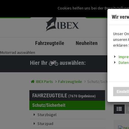
Cookies helfen uns bei der Bereitstellung
Wir ver
Unser On
unseren 
Fahrzeugteile
Neuheiten
coming s
erklären 
Motorrad auswählen
Impr
Hier Ihr
auswählen:
Daten
IBEX Parts
Fahrzeugteile
Schutz/Sicherheit
Einstel
Sch
FAHRZEUGTEILE
(7670 Ergebnisse)
Schutz/Sicherheit
Sturzbügel
Sturzpad