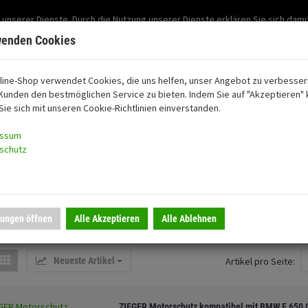
Support: 03501-57197
 unserer Dienste. Durch die Nutzung unserer Dienste erklären Sie sich dami
Mein Konto
Mo. -Fr. 07:30 - 15:30
wenden Cookies
line-Shop verwendet Cookies, die uns helfen, unser Angebot zu verbesser
Kunden den bestmöglichen Service zu bieten. Indem Sie auf "Akzeptieren" k
oon
Sie sich mit unseren Cookie-Richtlinien einverstanden.
essum
schutz
lungen öffnen
Alle Akzeptieren
Alle Ablehnen
utz/Sicherheit
Neueste Artikel
Artikel pro Seite:
ZIEGER Motorschutz kompatibel mit BMW F 650 