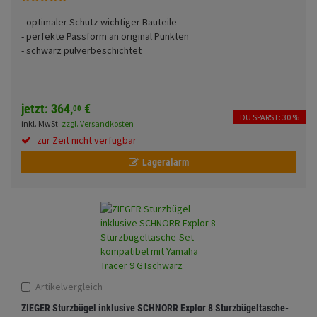
Sturzbügel und Taschen-Set
Fahrwerk
Rucksäcke
- optimaler Schutz wichtiger Bauteile
- perfekte Passform an original Punkten
Zubehör
Gepäck Zubehör
- schwarz pulverbeschichtet
Anmelden
|
Registrieren
Merkzettel
Merchandise
jetzt:
364,
€
00
DU SPARST: 30 %
inkl. MwSt.
zzgl. Versandkosten
zur Zeit nicht verfügbar
Lageralarm
Artikelvergleich
ZIEGER Sturzbügel inklusive SCHNORR Explor 8 Sturzbügeltasche-