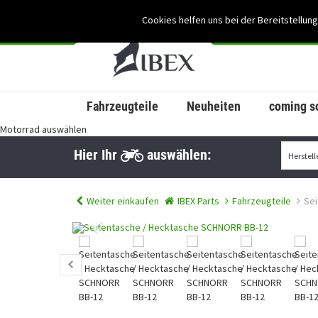
Cookies helfen uns bei der Bereitstellung
Fahrzeugteile
Neuheiten
coming s
Motorrad auswählen
Hier Ihr
auswählen:
Weiter einkaufen
IBEX Parts
Fahrzeugteile
Sei