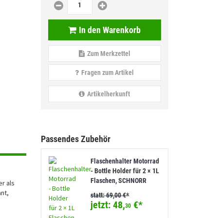
In den Warenkorb
Zum Merkzettel
Fragen zum Artikel
Artikelherkunft
Passendes Zubehör
Flaschenhalter Motorrad
- Bottle Holder für 2 × 1L
Flaschen, SCHNORR
er als
nt,
statt:
69,
00
€
*
jetzt:
48,
€
*
30