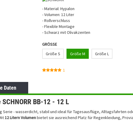
- Material: Hypalon
- Volumen: 12 Liter
- Rollverschluss
- Flexible Montage
- Schwarz mit Olivakzenten
GRÖSSE
Größe S
Größe M
Größe L
1
e Daten
he SCHNORR BB-12 - 12 L
 Serie - wasserdicht, stabil und ideal für Tagesausflüge, Alltagsfahrten od
Mit
12 Litern Volumen
bietet sie ausreichend Platz für Regenkleidung, Provia