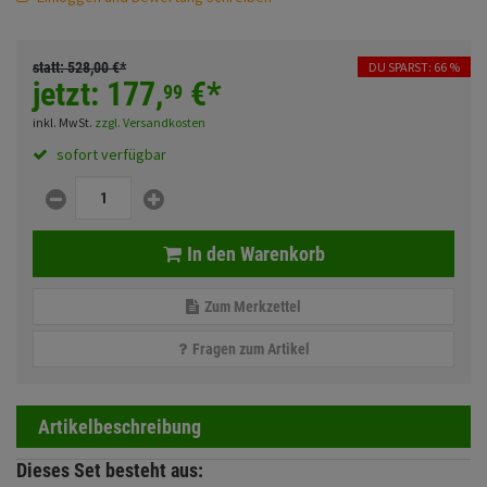
Fahrwerk
Sturzbügel und Tasche
Rucksäcke
Zubehör
statt:
528,
00
€
*
DU SPARST: 66 %
Gepäck Zubehör
jetzt:
177,
€
*
99
Merchandise
inkl. MwSt.
zzgl. Versandkosten
sofort verfügbar
Anmelden
|
Registrieren
Merkzettel
In den Warenkorb
Zum Merkzettel
Fragen zum Artikel
Artikelbeschreibung
Dieses Set besteht aus: