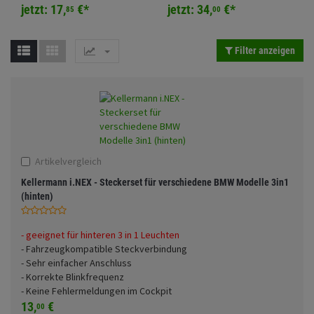
schwarz
Fahrwerk
jetzt:
17,
€
*
jetzt:
34,
Sturzbügel und Tasche
€
*
85
00
Rucksäcke
Zubehör
Anmelden
|
Registrieren
Merkzettel
Gepäck Zubehör
Filter anzeigen
Merchandise
Artikelvergleich
Kellermann i.NEX - Steckerset für verschiedene BMW Modelle 3in1
(hinten)
- geeignet für hinteren 3 in 1 Leuchten
- Fahrzeugkompatible Steckverbindung
- Sehr einfacher Anschluss
- Korrekte Blinkfrequenz
- Keine Fehlermeldungen im Cockpit
13,
€
00