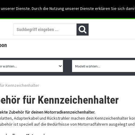
Support: 03501-57197
 unserer Dienste. Durch die Nutzung unserer Dienste erklären Sie sich dami
Mein Konto
Mo. -Fr. 07:30 - 15:30
oon
für Kennzeichenhalter
ehör für Kennzeichenhalter
ekte Zubehör für deinen Motorradkennzeichenhalter.
latten, Adapterkabel und Rückstrahler machen dein Kennzeichenhalter ko
ubehör ist speziell auf die Bedürfnisse von Motorradfahrern ausgelegt und