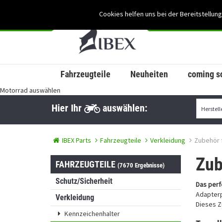
Cookies helfen uns bei der Bereitstellung
Fahrzeugteile
Neuheiten
coming s
Motorrad auswählen
Hier Ihr
auswählen:
IBEX Parts
Fahrzeugteile
Verkleidung
Zubehör 
Zub
FAHRZEUGTEILE
(7670 Ergebnisse)
Schutz/Sicherheit
Das perf
Adapterp
Verkleidung
Dieses Z
Kennzeichenhalter