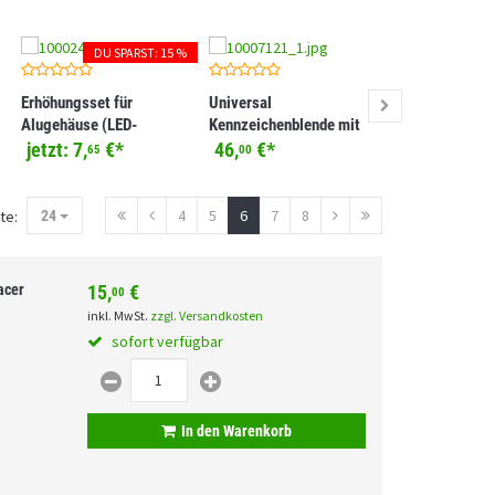
DU SPARST: 15 %
DU S
Erhöhungsset für
Universal
Kennzeichenha
Alugehäuse (LED-
Kennzeichenblende mit
Universal ZIEG
Kennzeichenbeleuchtung)
Nummernschildbeleuchtung
jetzt:
7,
€
*
46,
€
*
jetzt:
33,
65
00
96
und Rückstrahler Typ 6
4
5
6
7
8
te:
24
acer
15,
€
00
inkl. MwSt.
zzgl. Versandkosten
sofort verfügbar
In den Warenkorb