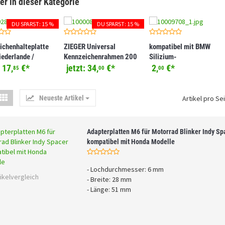
er in dieser Kategorie
DU SPARST: 15 %
DU SPARST: 15 %
ichenhalteplatte
ZIEGER Universal
kompatibel mit BMW
iederlande /
Kennzeichenrahmen 200
Silizium-
n / Schweiz
x 180 schwarz
Gleichrichterdiode /
:
17,
€
*
jetzt:
34,
€
*
2,
€
*
85
00
00
Sperrdiode 50V / 5A
Neueste Artikel
Artikel pro Sei
Adapterplatten M6 für Motorrad Blinker Indy Sp
kompatibel mit Honda Modelle
- Lochdurchmesser: 6 mm
ikelvergleich
- Breite: 28 mm
- Länge: 51 mm