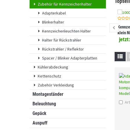
Topsell
Zubehör für Kennzeichenhalter
Adapterkabel
Blinkerhalter
Kennze
Kennzeichenleuchten Halter
klein N
Belgie
jetzt
Halter für Rückstrahler
Rückstrahler / Reflektor
Spacer / Blinker Adapterplatten
Kühlerabdeckung
Kettenschutz
Zubehör Verkleidung
Montageständer
Art
Beleuchtung
Gepäck
Auspuff