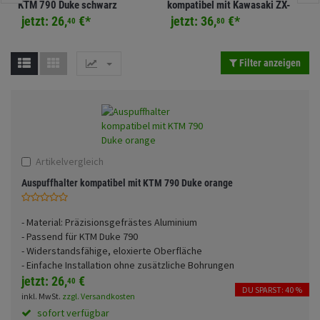
KTM 790 Duke schwarz
kompatibel mit Kawasaki ZX-
Fahrwerk
Sturzbügel und Tasche
Rucksäcke
4RR schwarz
jetzt:
26,
€
*
jetzt:
36,
€
*
40
80
Zubehör
Gepäck Zubehör
Filter anzeigen
Merchandise
Artikelvergleich
Auspuffhalter kompatibel mit KTM 790 Duke orange
- Material: Präzisionsgefrästes Aluminium
- Passend für KTM Duke 790
- Widerstandsfähige, eloxierte Oberfläche
- Einfache Installation ohne zusätzliche Bohrungen
jetzt:
26,
€
40
DU SPARST: 40 %
inkl. MwSt.
zzgl. Versandkosten
sofort verfügbar