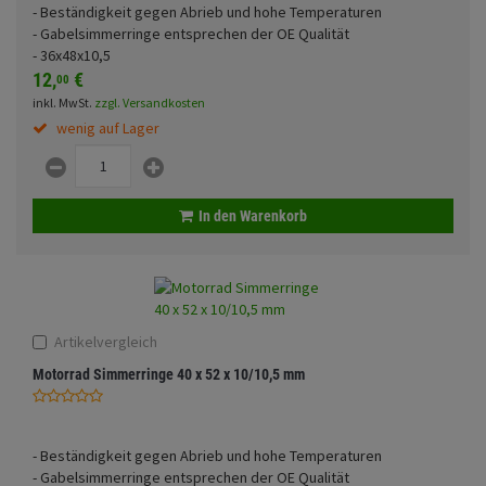
- Beständigkeit gegen Abrieb und hohe Temperaturen
Fahrwerk
Sturzbügel und Tasche
Rucksäcke
- Gabelsimmerringe entsprechen der OE Qualität
- 36x48x10,5
Zubehör
Gepäck Zubehör
12,
€
00
inkl. MwSt.
zzgl. Versandkosten
Merchandise
wenig auf Lager
In den Warenkorb
Artikelvergleich
Motorrad Simmerringe 40 x 52 x 10/10,5 mm
- Beständigkeit gegen Abrieb und hohe Temperaturen
- Gabelsimmerringe entsprechen der OE Qualität