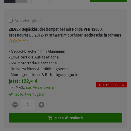
Fahrwerk
Sturzbügel und Tasche
Rucksäcke
Zubehör
Gepäck Zubehör
Artikelvergleich
ZIEGER Gepäckbrücke kompatibel mit Honda VFR 1200 X
Merchandise
Crosstourer BJ 2012-19 schwarz mit Schnorr Hecktasche in schwarz
Anmelden
|
Registrieren
Merkzettel
- Gepäckbrücke 4 mm Aluminium
- Erweitert die Auflagefläche
- 55L Motorrad-Reisetasche
- Rollverschluss & Entlüftungsventil
- Montagematerial & Befestigungsgurte
jetzt:
122,
€
40
DU SPARST: 20 %
inkl. MwSt.
zzgl. Versandkosten
sofort verfügbar
In den Warenkorb