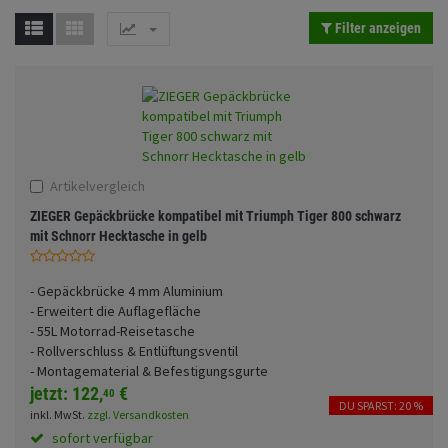
Fahrwerk
Sturzbügel und Tasche
Rucksäcke
Filter anzeigen
Zubehör
Gepäck Zubehör
Merchandise
Anmelden
|
Registrieren
Merkzettel
Artikelvergleich
ZIEGER Gepäckbrücke kompatibel mit Triumph Tiger 800 schwarz
mit Schnorr Hecktasche in gelb
- Gepäckbrücke 4 mm Aluminium
- Erweitert die Auflagefläche
- 55L Motorrad-Reisetasche
- Rollverschluss & Entlüftungsventil
- Montagematerial & Befestigungsgurte
jetzt:
122,
€
40
DU SPARST: 20 %
inkl. MwSt.
zzgl. Versandkosten
sofort verfügbar