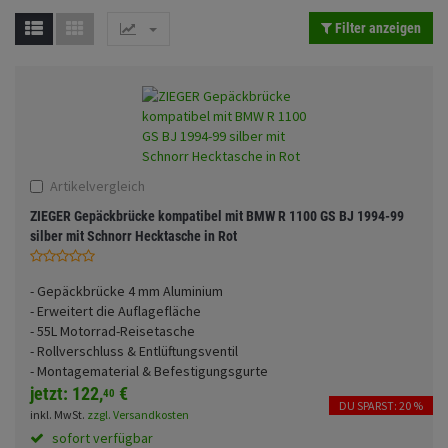
Fahrwerk
Sturzbügel und Tasche
Rucksäcke
Filter anzeigen
Zubehör
Gepäck Zubehör
Merchandise
Anmelden
|
Registrieren
Merkzettel
Artikelvergleich
ZIEGER Gepäckbrücke kompatibel mit BMW R 1100 GS BJ 1994-99
silber mit Schnorr Hecktasche in Rot
- Gepäckbrücke 4 mm Aluminium
- Erweitert die Auflagefläche
- 55L Motorrad-Reisetasche
- Rollverschluss & Entlüftungsventil
- Montagematerial & Befestigungsgurte
jetzt:
122,
€
40
DU SPARST: 20 %
inkl. MwSt.
zzgl. Versandkosten
sofort verfügbar