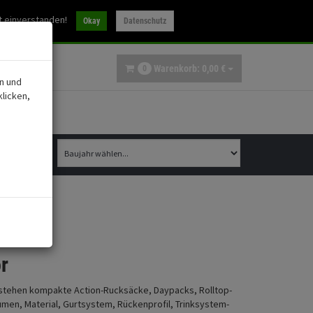
30
t einverstanden!
info@ibex-parts.de
Okay
Datenschutz
Warenkorb:
0,
00
€
0
n und
licken,
r
l stehen kompakte Action-Rucksäcke, Daypacks, Rolltop-
men, Material, Gurtsystem, Rückenprofil, Trinksystem-