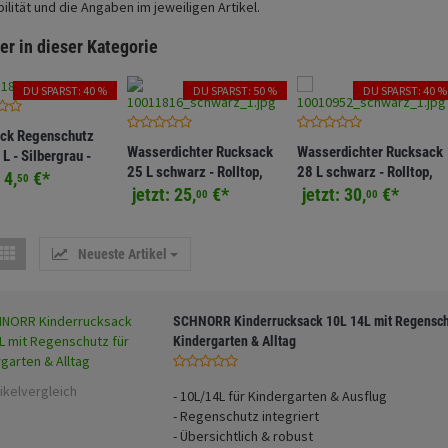
lität und die Angaben im jeweiligen Artikel.
er in dieser Kategorie
DU SPARST: 40 %
DU SPARST: 50 %
DU SPARST: 40 %
ck Regenschutz
Wasserdichter Rucksack
Wasserdichter Rucksack
 L - Silbergrau -
25 L schwarz - Rolltop,
28 L schwarz - Rolltop,
dichter Schutz für
:
4,
€
*
50
robust, Outdoor, Drybag,
robust, Outdoor, Drybag,
jetzt:
25,
€
*
jetzt:
30,
€
*
& Outdoor
00
00
Gearbag 25
Gearbag 28
Neueste Artikel
SCHNORR Kinderrucksack 10L 14L mit Regensch
Kindergarten & Alltag
ikelvergleich
- 10L/14L für Kindergarten & Ausflug
- Regenschutz integriert
- Übersichtlich & robust