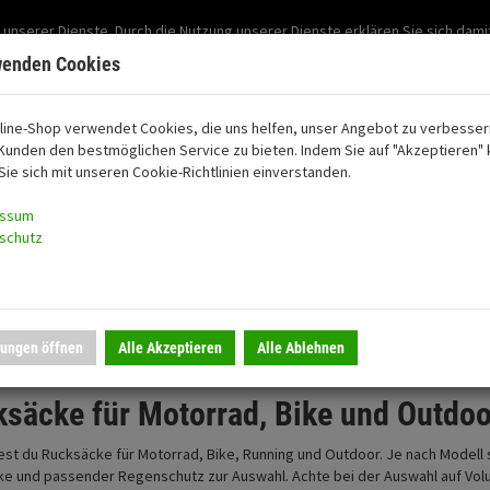
Support: 03501-57197
 unserer Dienste. Durch die Nutzung unserer Dienste erklären Sie sich dami
Mein Konto
Mo. -Fr. 07:30 - 15:30
wenden Cookies
line-Shop verwendet Cookies, die uns helfen, unser Angebot zu verbesser
Kunden den bestmöglichen Service zu bieten. Indem Sie auf "Akzeptieren" k
oon
Sie sich mit unseren Cookie-Richtlinien einverstanden.
essum
schutz
lungen öffnen
Alle Akzeptieren
Alle Ablehnen
ksäcke
säcke für Motorrad, Bike und Outdoo
dest du Rucksäcke für Motorrad, Bike, Running und Outdoor. Je nach Model
e und passender Regenschutz zur Auswahl. Achte bei der Auswahl auf Volu