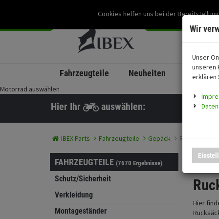
Cookies helfen uns bei der Bereitstellung
Wir ver
Unser On
unseren 
Fahrzeugteile
Neuheiten
coming s
erklären 
Motorrad auswählen
Impr
Hier Ihr
auswählen:
Daten
IBEX Parts
Fahrzeugteile
Gepäck
Rucksäcke
Einstel
Ruc
FAHRZEUGTEILE
(7670 Ergebnisse)
Schutz/Sicherheit
Ruck
Verkleidung
Hier fin
Montageständer
Rucksäck