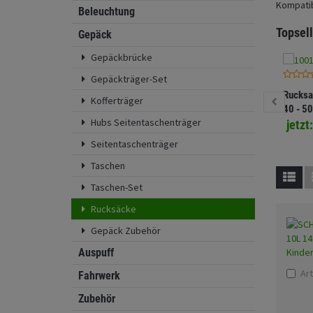
Kompatibi
Beleuchtung
Topsell
Gepäck
Gepäckbrücke
Gepäckträger-Set
Rucksa
Kofferträger
40 - 50
Hubs Seitentaschenträger
Wasser
jetzt
Alltag 
Seitentaschenträger
Taschen
Taschen-Set
Rucksäcke
Gepäck Zubehör
Auspuff
Art
Fahrwerk
Zubehör