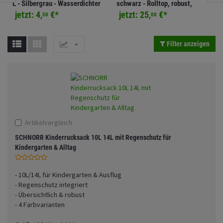
L - Silbergrau - Wasserdichter
schwarz - Rolltop, robust,
Fahrwerk
Sturzbügel und Tasche
Rucksäcke
Schutz für Alltag & Outdoor
Outdoor, Drybag, Gearbag 25
jetzt:
4,
€
*
jetzt:
25,
€
*
50
00
Zubehör
Gepäck Zubehör
Filter anzeigen
Merchandise
Anmelden
|
Registrieren
Merkzettel
Artikelvergleich
SCHNORR Kinderrucksack 10L 14L mit Regenschutz für
Kindergarten & Alltag
- 10L/14L für Kindergarten & Ausflug
- Regenschutz integriert
- Übersichtlich & robust
- 4 Farbvarianten